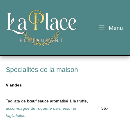
Skip
to
Home
content
Me
Menu
Spécialités de la maison
Viandes
Tagliata de bœuf sauce aromatisé à la truffe,
accompagné de roquette parmesan et
36.-
tagliatelles