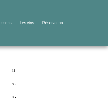
issons
Les vins
Réservation
11.-
8.-
9.-