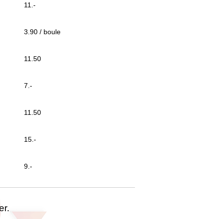
11.-
3.90 / boule
11.50
7.-
11.50
15.-
9.-
er.