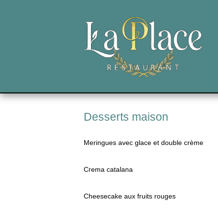
Skip
to
Home
content
Desserts maison
Meringues avec glace et double crème
Crema catalana
Cheesecake aux fruits rouges